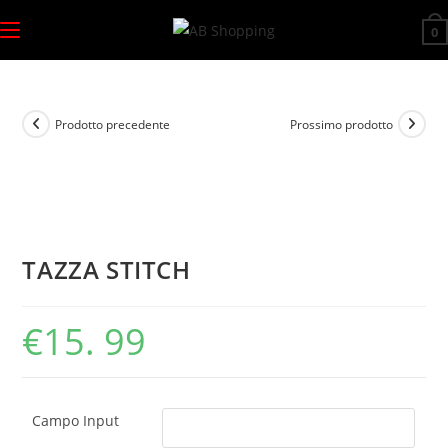
Salta
0
al
contenuto
Prodotto precedente
Prossimo prodotto
TAZZA STITCH
€
15. 99
Campo Input