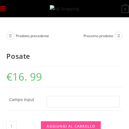
Salta
0
al
contenuto
Prodotto precedente
Prossimo prodotto
Posate
€
16. 99
Campo Input
Posate
AGGIUNGI AL CARRELLO