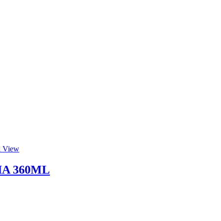
 View
IA 360ML