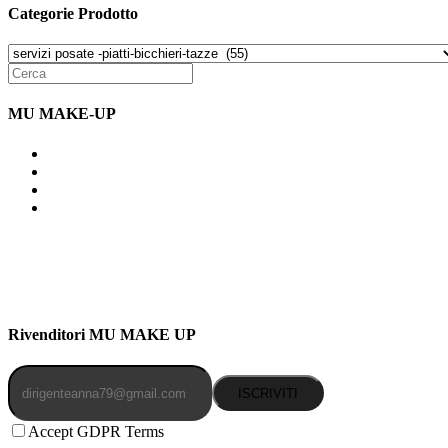
Categorie Prodotto
MU MAKE-UP
Indirizzo: Via Uldarigo Masoni 91b, NAPOLI (NA) 80141
Cellulare: 3204030577
Email: botoletta@outlook.it
Rivenditori MU MAKE UP
ISCRIVITI
Accept GDPR Terms