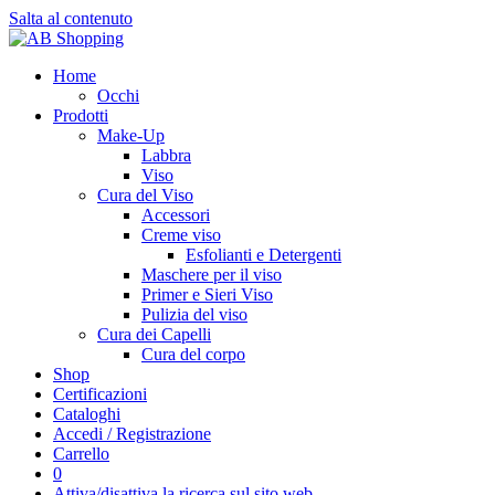
Salta al contenuto
Home
Occhi
Prodotti
Make-Up
Labbra
Viso
Cura del Viso
Accessori
Creme viso
Esfolianti e Detergenti
Maschere per il viso
Primer e Sieri Viso
Pulizia del viso
Cura dei Capelli
Cura del corpo
Shop
Certificazioni
Cataloghi
Accedi / Registrazione
Carrello
0
Attiva/disattiva la ricerca sul sito web