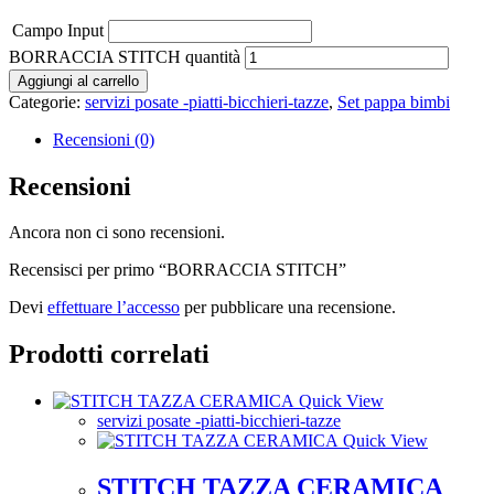
Campo Input
BORRACCIA STITCH quantità
Aggiungi al carrello
Categorie:
servizi posate -piatti-bicchieri-tazze
,
Set pappa bimbi
Recensioni (0)
Recensioni
Ancora non ci sono recensioni.
Recensisci per primo “BORRACCIA STITCH”
Devi
effettuare l’accesso
per pubblicare una recensione.
Prodotti correlati
Quick View
servizi posate -piatti-bicchieri-tazze
Quick View
STITCH TAZZA CERAMICA