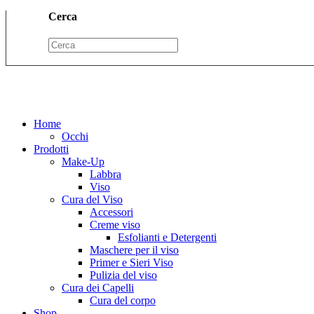
Cerca
Home
Occhi
Prodotti
Make-Up
Labbra
Viso
Cura del Viso
Accessori
Creme viso
Esfolianti e Detergenti
Maschere per il viso
Primer e Sieri Viso
Pulizia del viso
Cura dei Capelli
Cura del corpo
Shop