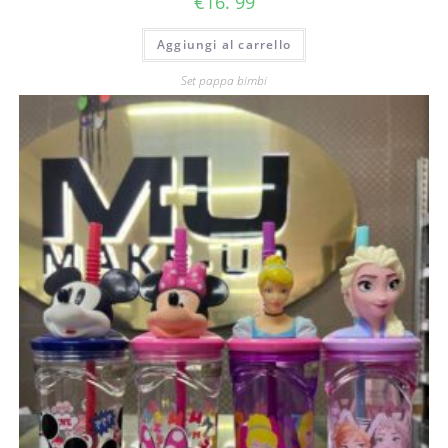
€
16. 99
Aggiungi al carrello
Set pappa bimbi