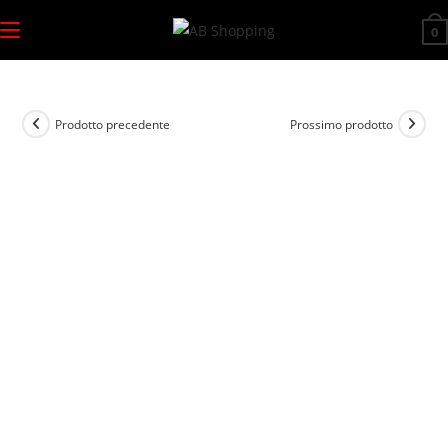
Salta
0
al
contenuto
Prodotto precedente
Prossimo prodotto