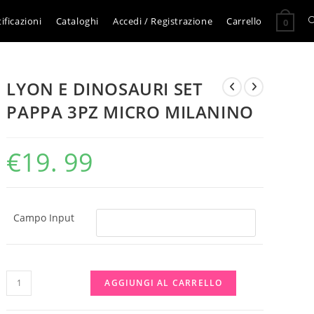
A
ificazioni
Cataloghi
Accedi / Registrazione
Carrello
0
l
LYON E DINOSAURI SET
r
PAPPA 3PZ MICRO MILANINO
s
€
19. 99
s
Campo Input
LYON
AGGIUNGI AL CARRELLO
E
DINOSAURI