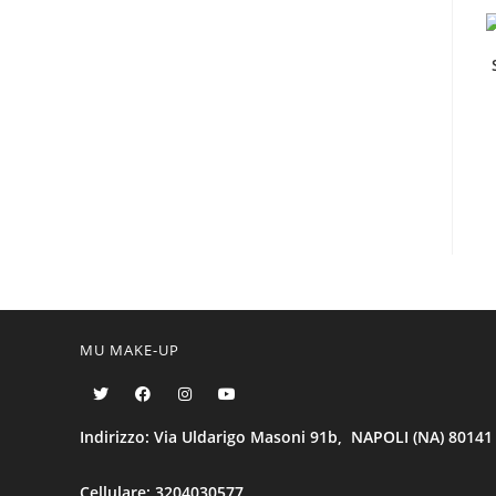
MU MAKE-UP
Indirizzo: Via Uldarigo Masoni 91b, NAPOLI (NA) 80141
Cellulare: 3204030577