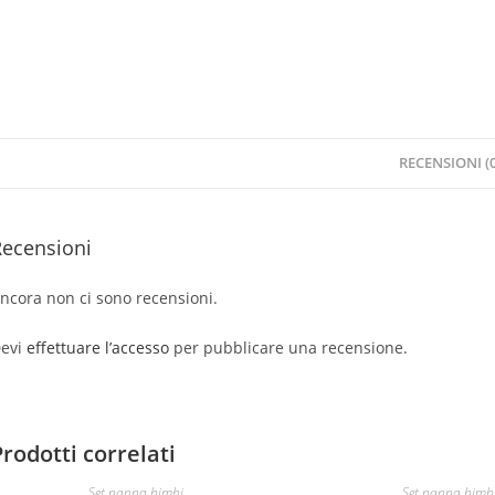
RECENSIONI (0
Recensioni
ncora non ci sono recensioni.
evi
effettuare l’accesso
per pubblicare una recensione.
Prodotti correlati
Set pappa bimbi
Set pappa bimb