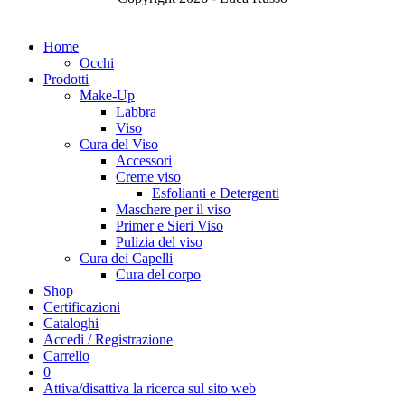
Home
Occhi
Prodotti
Make-Up
Labbra
Viso
Cura del Viso
Accessori
Creme viso
Esfolianti e Detergenti
Maschere per il viso
Primer e Sieri Viso
Pulizia del viso
Cura dei Capelli
Cura del corpo
Shop
Certificazioni
Cataloghi
Accedi / Registrazione
Carrello
0
Attiva/disattiva la ricerca sul sito web