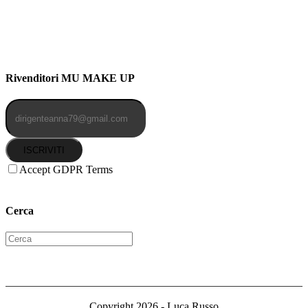
Indirizzo: Via Uldarigo Masoni
91b, NAPOLI (NA) 80141
Cellulare: 3204030577
Email: botoletta@outlook.it
Rivenditori MU MAKE UP
ISCRIVITI
Accept GDPR Terms
Cerca
Copyright 2026 - Luca Russo