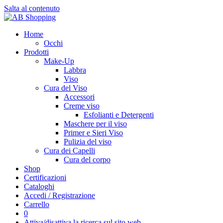
Salta al contenuto
Home
Occhi
Prodotti
Make-Up
Labbra
Viso
Cura del Viso
Accessori
Creme viso
Esfolianti e Detergenti
Maschere per il viso
Primer e Sieri Viso
Pulizia del viso
Cura dei Capelli
Cura del corpo
Shop
Certificazioni
Cataloghi
Accedi / Registrazione
Carrello
0
Attiva/disattiva la ricerca sul sito web