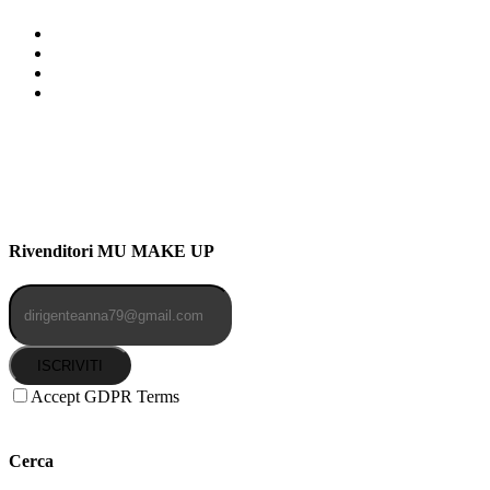
Indirizzo: Via Uldarigo Masoni
91b, NAPOLI (NA) 80141
Cellulare: 3204030577
Email: botoletta@outlook.it
Rivenditori MU MAKE UP
ISCRIVITI
Accept GDPR Terms
Cerca