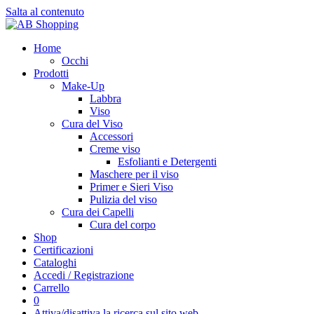
Salta al contenuto
Home
Occhi
Prodotti
Make-Up
Labbra
Viso
Cura del Viso
Accessori
Creme viso
Esfolianti e Detergenti
Maschere per il viso
Primer e Sieri Viso
Pulizia del viso
Cura dei Capelli
Cura del corpo
Shop
Certificazioni
Cataloghi
Accedi / Registrazione
Carrello
0
Attiva/disattiva la ricerca sul sito web