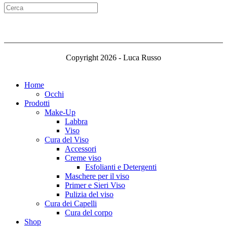
Copyright 2026 - Luca Russo
Home
Occhi
Prodotti
Make-Up
Labbra
Viso
Cura del Viso
Accessori
Creme viso
Esfolianti e Detergenti
Maschere per il viso
Primer e Sieri Viso
Pulizia del viso
Cura dei Capelli
Cura del corpo
Shop