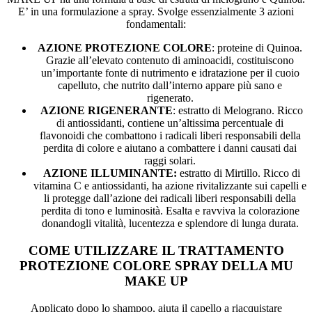
E’ in una formulazione a spray. Svolge essenzialmente 3 azioni
fondamentali:
AZIONE PROTEZIONE COLORE
: proteine di Quinoa.
Grazie all’elevato contenuto di aminoacidi, costituiscono
un’importante fonte di nutrimento e idratazione per il cuoio
capelluto, che nutrito dall’interno appare più sano e
rigenerato.
AZIONE RIGENERANTE
: estratto di Melograno. Ricco
di antiossidanti, contiene un’altissima percentuale di
flavonoidi che combattono i radicali liberi responsabili della
perdita di colore e aiutano a combattere i danni causati dai
raggi solari.
AZIONE ILLUMINANTE:
estratto di Mirtillo. Ricco di
vitamina C e antiossidanti, ha azione rivitalizzante sui capelli e
li protegge dall’azione dei radicali liberi responsabili della
perdita di tono e luminosità. Esalta e ravviva la colorazione
donandogli vitalità, lucentezza e splendore di lunga durata.
COME UTILIZZARE IL TRATTAMENTO
PROTEZIONE COLORE SPRAY DELLA MU
MAKE UP
Applicato dopo lo shampoo, aiuta il capello a riacquistare