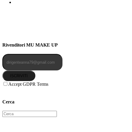
Indirizzo: Via Uldarigo Masoni
91b, NAPOLI (NA) 80141
Cellulare: 3204030577
Email: botoletta@outlook.it
Rivenditori MU MAKE UP
ISCRIVITI
Accept GDPR Terms
Cerca