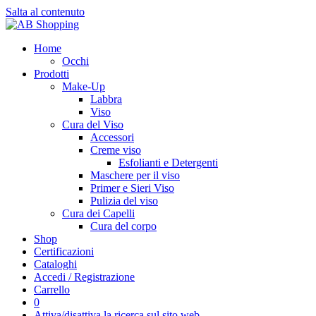
Salta al contenuto
Home
Occhi
Prodotti
Make-Up
Labbra
Viso
Cura del Viso
Accessori
Creme viso
Esfolianti e Detergenti
Maschere per il viso
Primer e Sieri Viso
Pulizia del viso
Cura dei Capelli
Cura del corpo
Shop
Certificazioni
Cataloghi
Accedi / Registrazione
Carrello
0
Attiva/disattiva la ricerca sul sito web