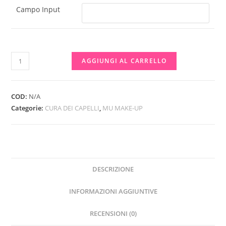
Campo Input
OLIO
AGGIUNGI AL CARRELLO
PER
CAPELLI
-
COD:
N/A
MU
Categorie:
CURA DEI CAPELLI
,
MU MAKE-UP
MAKE-
UP
quantità
DESCRIZIONE
INFORMAZIONI AGGIUNTIVE
RECENSIONI (0)