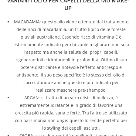
VARIANTI OLIO PER CAPELLI DELLA MU MAKE-
UP
MACADAMIA: questo olio viene ottenuto dal trattamento
delle noci di macadamia, un frutto tipico delle foreste
pluviali australiane. Essendo ricco di vitamina E è
estremamente indicato per chi vuole migliorare non solo
l’aspetto ma anche la salute dei propri capelli,
rigenerandoli e idratandoli in profondità. Ottimo il suo
potere districante e notevole l’effetto anticrespo e
antispento. Il suo peso specifico è lo stesso dell’olio di
cocco, dunque anche questo è più indicato per
realizzare maschere pre-shampoo.
ARGAN: si tratta di un vero elisir di bellezza, è
estremamente idratante e in grado di favorire una
crescita più rapida, sana e forte. Tra l’altro se utilizzato
con parsimonia non unge: questo lo rende perfetto per
lo styling dei capelli asciutti.
JOJOBA: ricco di proprietà emollienti, rigeneranti ed