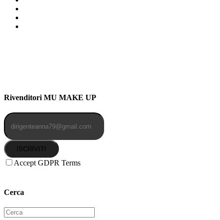
Indirizzo: Via Uldarigo Masoni
91b, NAPOLI (NA) 80141
Cellulare: 3204030577
Email: botoletta@outlook.it
Rivenditori MU MAKE UP
ISCRIVITI
Accept GDPR Terms
Cerca