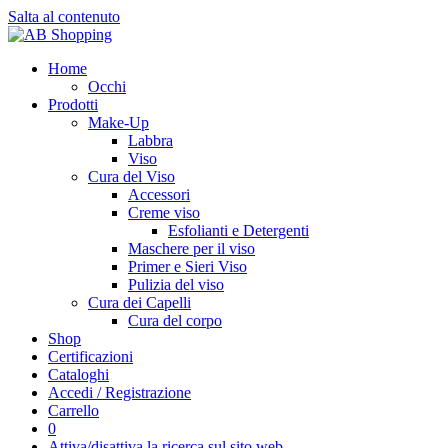
Salta al contenuto
Home
Occhi
Prodotti
Make-Up
Labbra
Viso
Cura del Viso
Accessori
Creme viso
Esfolianti e Detergenti
Maschere per il viso
Primer e Sieri Viso
Pulizia del viso
Cura dei Capelli
Cura del corpo
Shop
Certificazioni
Cataloghi
Accedi / Registrazione
Carrello
0
Attiva/disattiva la ricerca sul sito web