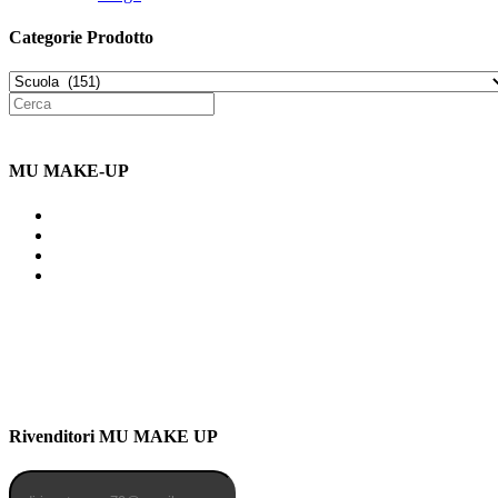
Categorie Prodotto
MU MAKE-UP
Indirizzo: Via Uldarigo Masoni
91b, NAPOLI (NA) 80141
Cellulare: 3204030577
Email: botoletta@outlook.it
Rivenditori MU MAKE UP