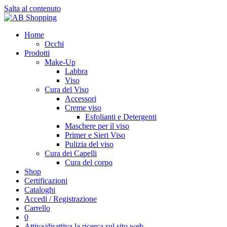
Salta al contenuto
Home
Occhi
Prodotti
Make-Up
Labbra
Viso
Cura del Viso
Accessori
Creme viso
Esfolianti e Detergenti
Maschere per il viso
Primer e Sieri Viso
Pulizia del viso
Cura dei Capelli
Cura del corpo
Shop
Certificazioni
Cataloghi
Accedi / Registrazione
Carrello
0
Attiva/disattiva la ricerca sul sito web