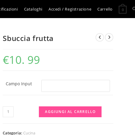
A
ificazioni
Cataloghi
Accedi / Registrazione
Carrello
0
l
Sbuccia frutta
r
€
10. 99
s
s
Campo Input
Sbuccia
AGGIUNGI AL CARRELLO
frutta
quantità
Categoria:
Cucina