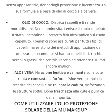
senza appesantirlo, donandogli protezione e lucentezza. La
sua formula è a base di olio di cocco e aloe vera.
OLIO DI COCCO:
Districa i capelli e li rende
morbidissimi. Dona luminosità. Lenisce il cuoio capelluto
irritato. Ristabilisce il corretto film idrolipidico sul cuoio
capelluto. I benefici sono assicurati per tutti i tipi di
capelli, ma esistono dei metodi di applicazione da
utilizzare a seconda se si hanno capelli lisci, ricchi,
secchi o grassi, che contribuiscono ad ottenere risultati
ancora migliori.
ALOE VERA:
Ha
azione lenitiva e calmante
sulla cute
irritata e
contrasta la forfora
. L’Aloe Vera stimola la
crescita dei capelli e ne
rallenta la caduta
, rinforzando
le strutture sottili. Dona
freschezza
alla cute e purifica
dalle impurità.
COME UTILIZZARE L’OLIO PROTEZIONE
SOLARE DELLA MU MAKE UP