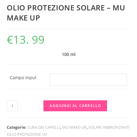
OLIO PROTEZIONE SOLARE – MU
MAKE UP
€
13. 99
100 ml
Campo Input
OLIO
AGGIUNGI AL CARRELLO
PROTEZIONE
SOLARE
-
Categorie:
CURA DEI CAPELLI
,
MU MAKE-UP
,
SOLARI ABBRONZANTI
MU
OLIO PROTEZIONE UV