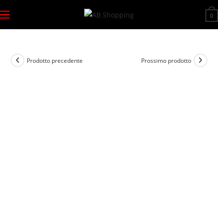
Salta
0
al
contenuto
Prodotto precedente
Prossimo prodotto