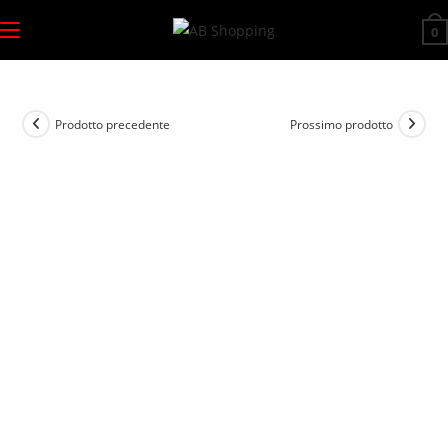
Salta
0
al
contenuto
Prodotto precedente
Prossimo prodotto