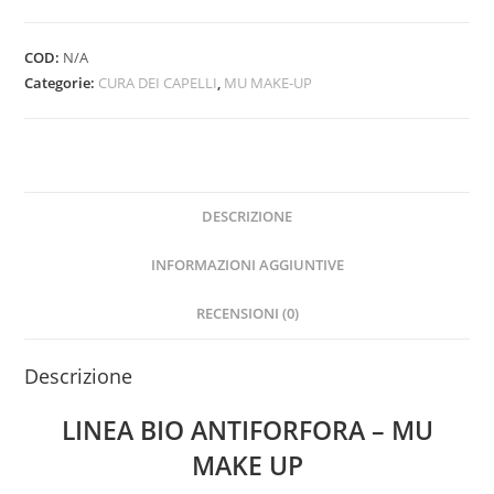
BIO
ANTIFORFORA
-
COD:
N/A
MU
Categorie:
CURA DEI CAPELLI
,
MU MAKE-UP
MAKE
UP
quantità
DESCRIZIONE
INFORMAZIONI AGGIUNTIVE
RECENSIONI (0)
Descrizione
LINEA BIO ANTIFORFORA – MU
MAKE UP