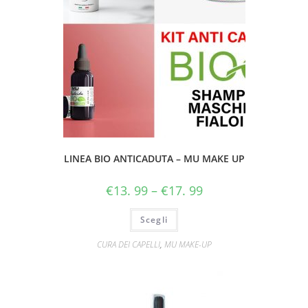
LINEA BIO ANTICADUTA – MU MAKE UP
€
13. 99
–
€
17. 99
Scegli
CURA DEI CAPELLI
,
MU MAKE-UP