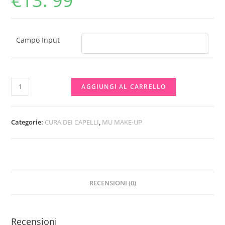
€
13. 99
Campo Input
nuova
AGGIUNGI AL CARRELLO
formula
latte
lisciante
Categorie:
CURA DEI CAPELLI
,
MU MAKE-UP
in
barattolo.
Applicare
a
RECENSIONI (0)
capelli
bagnati
senza
Recensioni
risciacquo.