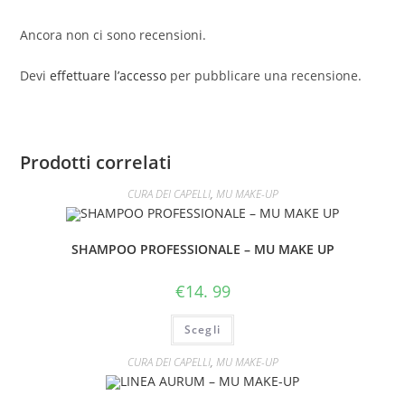
Anticrespo
Ancora non ci sono recensioni.
e
scioglinodi
Devi
effettuare l’accesso
per pubblicare una recensione.
adatto
al
mare
e
Prodotti correlati
in
CURA DEI CAPELLI
,
MU MAKE-UP
piscina
25OML
quantità
SHAMPOO PROFESSIONALE – MU MAKE UP
€
14. 99
Scegli
CURA DEI CAPELLI
,
MU MAKE-UP