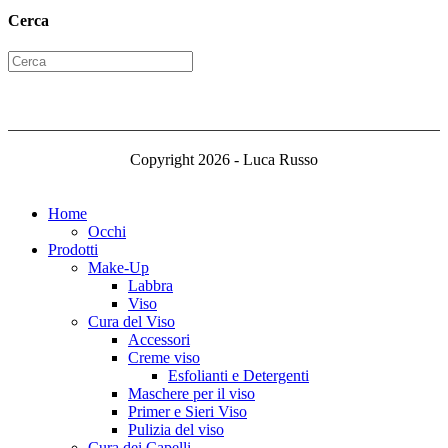
Cerca
Copyright 2026 - Luca Russo
Home
Occhi
Prodotti
Make-Up
Labbra
Viso
Cura del Viso
Accessori
Creme viso
Esfolianti e Detergenti
Maschere per il viso
Primer e Sieri Viso
Pulizia del viso
Cura dei Capelli