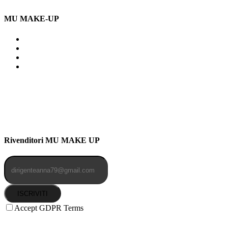
MU MAKE-UP
Indirizzo: Via Uldarigo Masoni
91b, NAPOLI (NA) 80141
Cellulare: 3204030577
Email: botoletta@outlook.it
Rivenditori MU MAKE UP
ISCRIVITI
Accept GDPR Terms