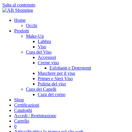
Salta al contenuto
Home
Occhi
Prodotti
Make-Up
Labbra
Viso
Cura del Viso
Accessori
Creme viso
Esfolianti e Detergenti
Maschere per il viso
Primer e Sieri Viso
Pulizia del viso
Cura dei Capelli
Cura del corpo
Shop
Certificazioni
Cataloghi
Accedi / Registrazione
Carrello
0
Attiva/disattiva la ricerca sul sito web