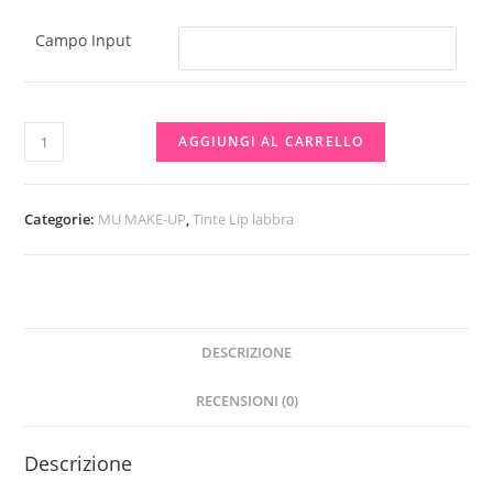
Campo Input
Gloss
AGGIUNGI AL CARRELLO
forever
MU
MAKE
Categorie:
MU MAKE-UP
,
Tinte Lip labbra
UP
quantità
DESCRIZIONE
RECENSIONI (0)
Descrizione