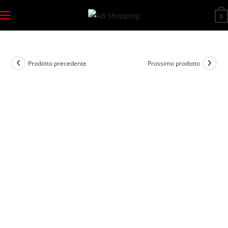
Salta
0
al
contenuto
Prodotto precedente
Prossimo prodotto