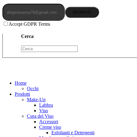
ISCRIVITI
Accept GDPR Terms
Cerca
Home
Occhi
Prodotti
Make-Up
Labbra
Viso
Cura del Viso
Accessori
Creme viso
Esfolianti e Detergenti