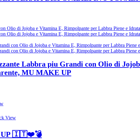
zzante Labbra piu Grandi con Olio di Jojo
asparente, MU MAKE UP
ew
ck View
 UP 🇮🇹❤️💣