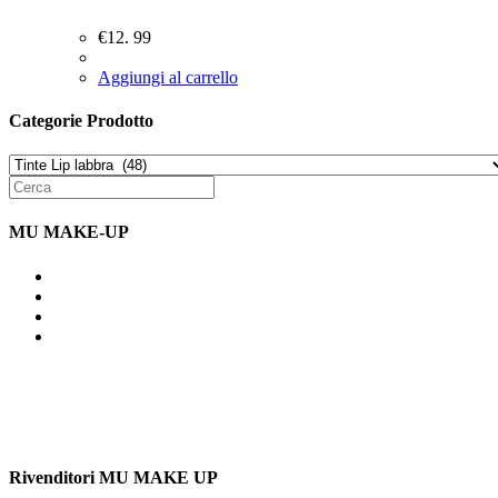
€
12. 99
Aggiungi al carrello
Categorie Prodotto
MU MAKE-UP
Indirizzo: Via Uldarigo Masoni 91b, NAPOLI (NA) 80141
Cellulare: 3204030577
Email: botoletta@outlook.it
Rivenditori MU MAKE UP