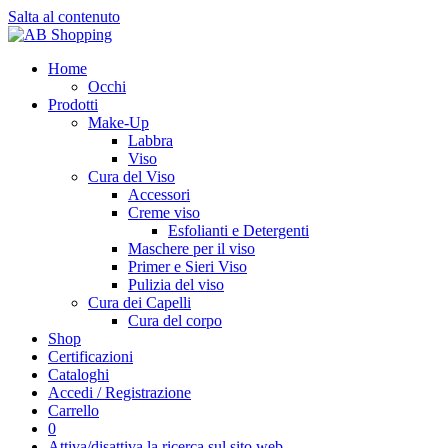
Salta al contenuto
Home
Occhi
Prodotti
Make-Up
Labbra
Viso
Cura del Viso
Accessori
Creme viso
Esfolianti e Detergenti
Maschere per il viso
Primer e Sieri Viso
Pulizia del viso
Cura dei Capelli
Cura del corpo
Shop
Certificazioni
Cataloghi
Accedi / Registrazione
Carrello
0
Attiva/disattiva la ricerca sul sito web