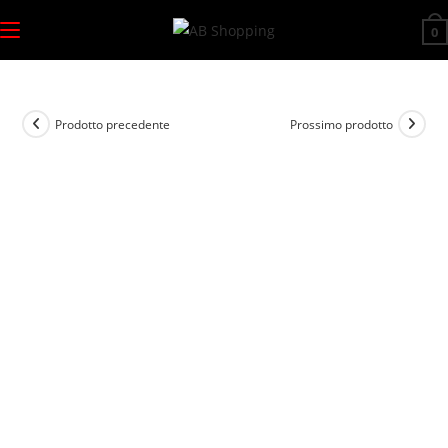
Salta
0
al
contenuto
Prodotto precedente
Prossimo prodotto