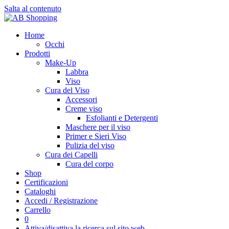
Salta al contenuto
Home
Occhi
Prodotti
Make-Up
Labbra
Viso
Cura del Viso
Accessori
Creme viso
Esfolianti e Detergenti
Maschere per il viso
Primer e Sieri Viso
Pulizia del viso
Cura dei Capelli
Cura del corpo
Shop
Certificazioni
Cataloghi
Accedi / Registrazione
Carrello
0
Attiva/disattiva la ricerca sul sito web