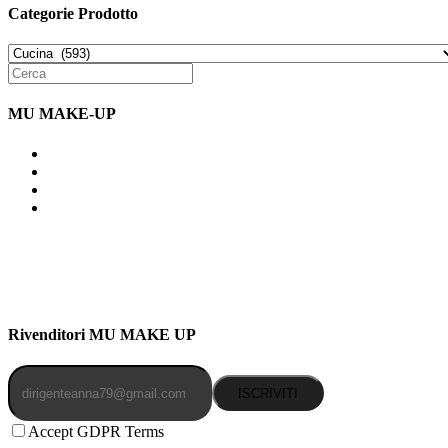
Categorie Prodotto
MU MAKE-UP
Indirizzo: Via Uldarigo Masoni 91b, NAPOLI (NA) 80141
Cellulare: 3204030577
Email: botoletta@outlook.it
Rivenditori MU MAKE UP
ISCRIVITI
Accept GDPR Terms