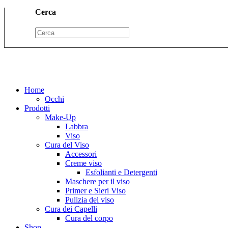
Cerca
Home
Occhi
Prodotti
Make-Up
Labbra
Viso
Cura del Viso
Accessori
Creme viso
Esfolianti e Detergenti
Maschere per il viso
Primer e Sieri Viso
Pulizia del viso
Cura dei Capelli
Cura del corpo
Shop