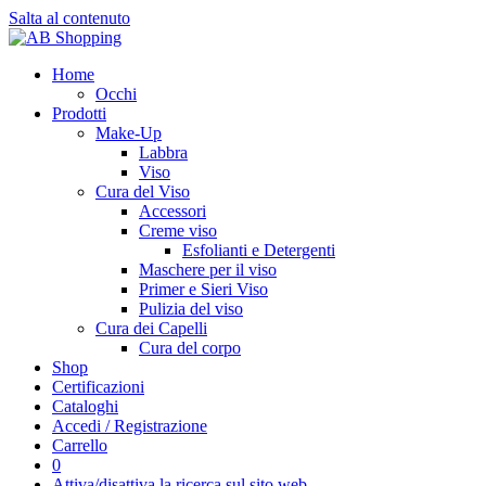
Salta al contenuto
Home
Occhi
Prodotti
Make-Up
Labbra
Viso
Cura del Viso
Accessori
Creme viso
Esfolianti e Detergenti
Maschere per il viso
Primer e Sieri Viso
Pulizia del viso
Cura dei Capelli
Cura del corpo
Shop
Certificazioni
Cataloghi
Accedi / Registrazione
Carrello
0
Attiva/disattiva la ricerca sul sito web