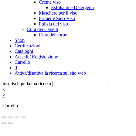
Creme viso
Esfolianti e Detergenti
Maschere per il viso
Primer e Sieri Viso
Pulizia del viso
Cura dei Capelli
Cura del corpo
Shop
Certificazioni
Cataloghi
Accedi / Registrazione
Carrello
0
Attiva/disattiva la ricerca sul sito web
Inserisci qui la tua ricerca
×
×
Carrello