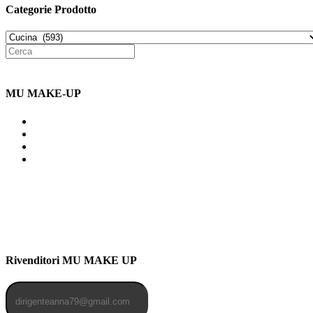
Categorie Prodotto
MU MAKE-UP
Indirizzo: Via Uldarigo Masoni
91b, NAPOLI (NA) 80141
Cellulare: 3204030577
Email: botoletta@outlook.it
Rivenditori MU MAKE UP