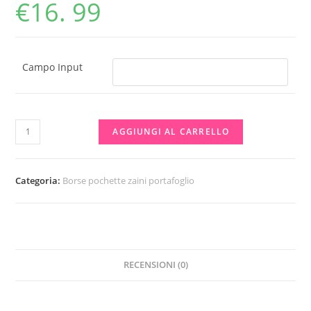
€
16. 99
Campo Input
BORSE
AGGIUNGI AL CARRELLO
MARE
OFFERTA
quantità
Categoria:
Borse pochette zaini portafoglio
RECENSIONI (0)