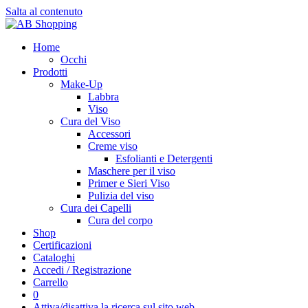
Salta al contenuto
Home
Occhi
Prodotti
Make-Up
Labbra
Viso
Cura del Viso
Accessori
Creme viso
Esfolianti e Detergenti
Maschere per il viso
Primer e Sieri Viso
Pulizia del viso
Cura dei Capelli
Cura del corpo
Shop
Certificazioni
Cataloghi
Accedi / Registrazione
Carrello
0
Attiva/disattiva la ricerca sul sito web