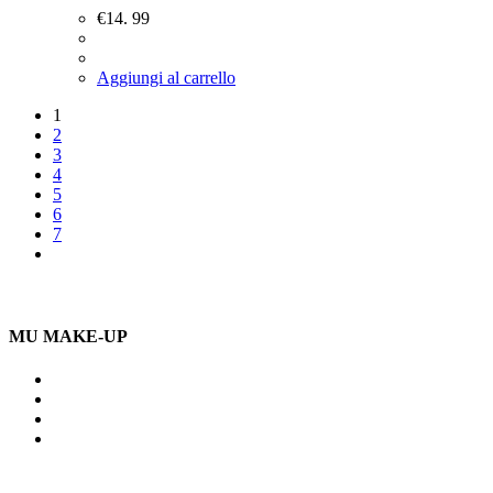
€
14. 99
Aggiungi al carrello
1
2
3
4
5
6
7
MU MAKE-UP
Indirizzo: Via Uldarigo Masoni