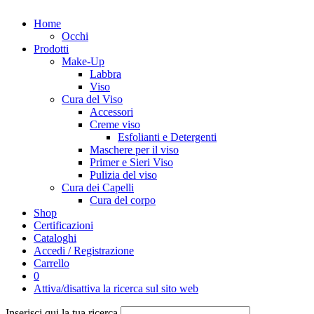
Home
Occhi
Prodotti
Make-Up
Labbra
Viso
Cura del Viso
Accessori
Creme viso
Esfolianti e Detergenti
Maschere per il viso
Primer e Sieri Viso
Pulizia del viso
Cura dei Capelli
Cura del corpo
Shop
Certificazioni
Cataloghi
Accedi / Registrazione
Carrello
0
Attiva/disattiva la ricerca sul sito web
Inserisci qui la tua ricerca