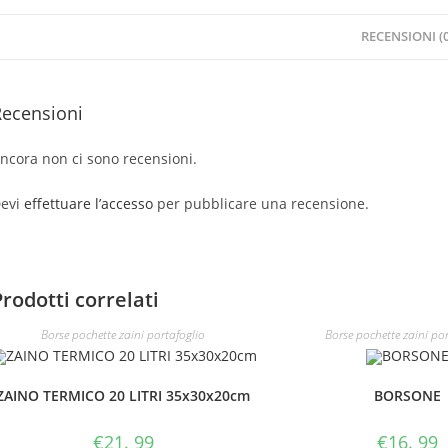
RECENSIONI (0
Recensioni
ncora non ci sono recensioni.
evi
effettuare l’accesso
per pubblicare una recensione.
Prodotti correlati
Borse pochette zaini portafoglio
Borse pochette zaini po
ZAINO TERMICO 20 LITRI 35x30x20cm
BORSONE
€
21. 99
€
16. 99