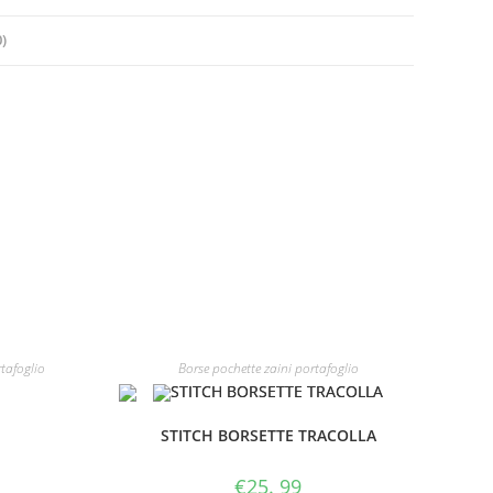
)
rtafoglio
Borse pochette zaini portafoglio
STITCH BORSETTE TRACOLLA
€
25. 99