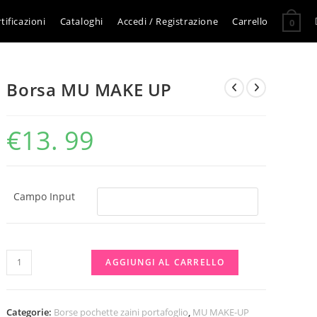
tificazioni
Cataloghi
Accedi / Registrazione
Carrello
0
Borsa MU MAKE UP
€
13. 99
Campo Input
Borsa
AGGIUNGI AL CARRELLO
MU
MAKE
UP
Categorie:
Borse pochette zaini portafoglio
,
MU MAKE-UP