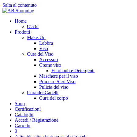
Salta al contenuto
Home
Occhi
Prodotti
Make-Up
Labbra
Viso
Cura del Viso
Accessori
Creme viso
Esfolianti e Detergenti
Maschere per il viso
Primer e Sieri Viso
Pulizia del viso
Cura dei Capelli
Cura del corpo
Shop
Certificazioni
Cataloghi
Accedi / Registrazione
Carrello
0
Attiva/disattiva la ricerca sul sito web