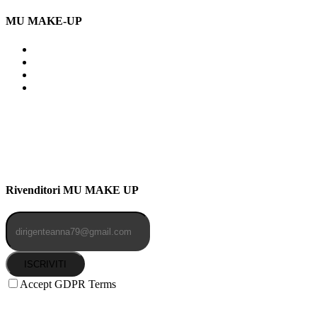
MU MAKE-UP
Indirizzo: Via Uldarigo Masoni
91b, NAPOLI (NA) 80141
Cellulare: 3204030577
Email: botoletta@outlook.it
Rivenditori MU MAKE UP
ISCRIVITI
Accept GDPR Terms