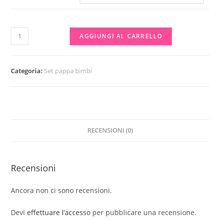
BABY
AGGIUNGI AL CARRELLO
MINNIE
E
MICKEY
Categoria:
Set pappa bimbi
MICRO
SET
CIOTOLA
E
RECENSIONI (0)
CUCCHIAIO
quantità
Recensioni
Ancora non ci sono recensioni.
Devi
effettuare l’accesso
per pubblicare una recensione.