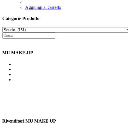
Aggiungi al carrello
Categorie Prodotto
MU MAKE-UP
Indirizzo: Via Uldarigo Masoni
91b, NAPOLI (NA) 80141
Cellulare: 3204030577
Email: botoletta@outlook.it
Rivenditori MU MAKE UP