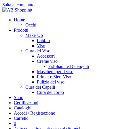
Salta al contenuto
Home
Occhi
Prodotti
Make-Up
Labbra
Viso
Cura del Viso
Accessori
Creme viso
Esfolianti e Detergenti
Maschere per il viso
Primer e Sieri Viso
Pulizia del viso
Cura dei Capelli
Cura del corpo
Shop
Certificazioni
Cataloghi
Accedi / Registrazione
Carrello
0
Attiva/disattiva la ricerca sul sito web