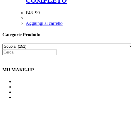
COMPLETO
€
48. 99
Aggiungi al carrello
Categorie Prodotto
MU MAKE-UP
Indirizzo: Via Uldarigo Masoni
91b, NAPOLI (NA) 80141
Cellulare: 3204030577
Email: botoletta@outlook.it