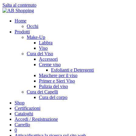
Salta al contenuto
Home
Occhi
Prodotti
Make-Up
Labbra
Viso
Cura del Viso
Accessori
Creme viso
Esfolianti e Detergenti
Maschere per il viso
Primer e Sieri Viso
Pulizia del viso
Cura dei Capelli
Cura del corpo
Shop
Certificazioni
Cataloghi
Accedi / Registrazione
Carrello
0
Attiva/disattiva la ricerca sul sito web