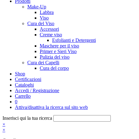
Prodotti
Make-Up
Labbra
Viso
Cura del Viso
Accessori
Creme viso
Esfolianti e Detergenti
Maschere per il viso
Primer e Sieri Viso
Pulizia del viso
Cura dei Capelli
Cura del corpo
Shop
Certificazioni
Cataloghi
Accedi / Registrazione
Carrello
0
Attiva/disattiva la ricerca sul sito web
Inserisci qui la tua ricerca
×
×