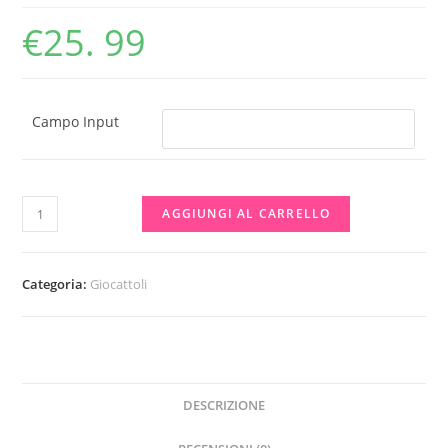
€
25. 99
Campo Input
ZAINETTO
AGGIUNGI AL CARRELLO
CON
COLORI
TIMBRI
Categoria:
Giocattoli
GIOTTO
10
Pennarelli
lavabili
DESCRIZIONE
fila
30