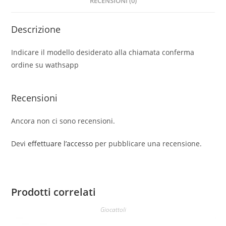
RECENSIONI (0)
Autoadesivi
1
Descrizione
Album
da
Indicare il modello desiderato alla chiamata conferma
colorare
ordine su wathsapp
4
Timbri
in
Recensioni
legno
e
Ancora non ci sono recensioni.
gomma
1
Devi
effettuare l’accesso
per pubblicare una recensione.
Tampone
lavabile
quantità
Prodotti correlati
Giocattoli