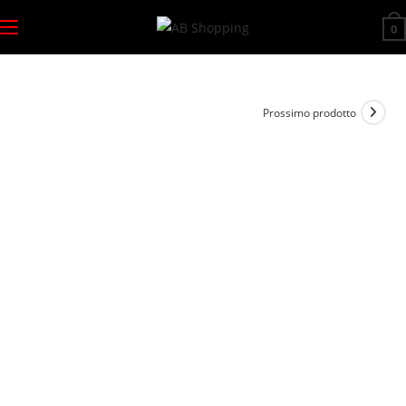
Salta
0
al
contenuto
Prossimo prodotto