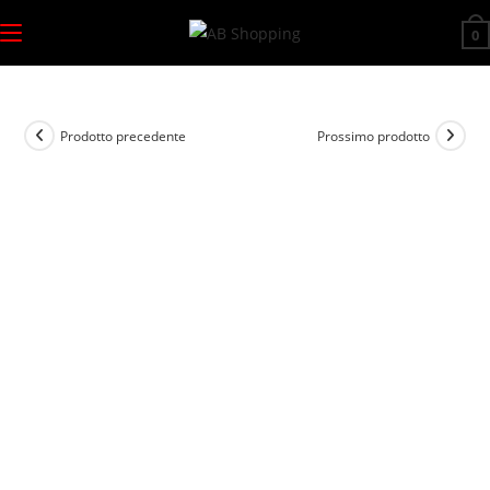
Salta
0
al
contenuto
Prodotto precedente
Prossimo prodotto