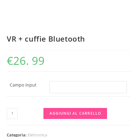
VR + cuffie Bluetooth
€
26. 99
Campo Input
VR
AGGIUNGI AL CARRELLO
+
cuffie
Bluetooth
Categoria:
Elettronica