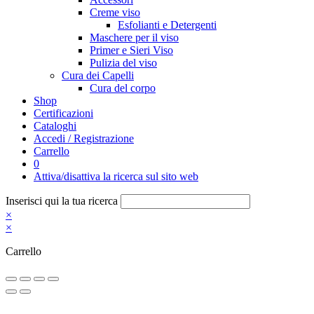
Creme viso
Esfolianti e Detergenti
Maschere per il viso
Primer e Sieri Viso
Pulizia del viso
Cura dei Capelli
Cura del corpo
Shop
Certificazioni
Cataloghi
Accedi / Registrazione
Carrello
0
Attiva/disattiva la ricerca sul sito web
Inserisci qui la tua ricerca
×
×
Carrello