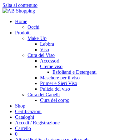
Salta al contenuto
Home
Occhi
Prodotti
Make-Up
Labbra
Viso
Cura del Viso
Accessori
Creme viso
Esfolianti e Detergenti
Maschere per il viso
Primer e Sieri Viso
Pulizia del viso
Cura dei Capelli
Cura del corpo
Shop
Certificazioni
Cataloghi
Accedi / Registrazione
Carrello
0
Attiva/disattiva la ricerca sul sito web