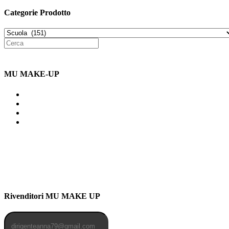
Categorie Prodotto
MU MAKE-UP
Indirizzo: Via Uldarigo Masoni
91b, NAPOLI (NA) 80141
Cellulare: 3204030577
Email: botoletta@outlook.it
Rivenditori MU MAKE UP