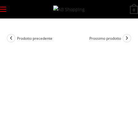
Salta
0
al
contenuto
Prodotto precedente
Prossimo prodotto