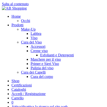
Salta al contenuto
Home
Occhi
Prodotti
Make-Up
Labbra
Viso
Cura del Viso
Accessori
Creme viso
Esfolianti e Detergenti
Maschere per il viso
Primer e Sieri Viso
Pulizia del viso
Cura dei Capelli
Cura del corpo
Shop
Certificazioni
Cataloghi
Accedi / Registrazione
Carrello
0
Attiva/disattiva la ricerca sul sito web