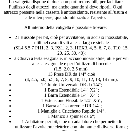
La valigetta dispone di due scomparti removibili, per facilitare
l’utilizzo degli attrezzi, ma anche quando si deve riporli. Ogni
attrezzo presente nella cassetta è antiossidante, resistente all’usura e
alle intemperie, quando utilizzato all’aperto.
All’interno della valigetta è possibile trovare:
21 Bussole per bit, cioè per avvitatore, in acciaio inossidabile,
utili nel caso di viti a testa larga e stellate
(SL4,5.5,7 PH1, 2, 3, PZ1, 2, 3, HEX3, 4, 5, 6, 7, 8, T10, 15,
20, 25, 30, 40);
3 Chiavi a testa esagonale, in acciaio inossidabile, utile per viti
a testa esagonale e per l’utilizzo di boccole
(1.5, 2.0, 2.5 mm);
13 Prese DR da 1/4″ cioè
(4, 4.5, 5.0, 5.5, 6, 7, 8, 9, 10, 11, 12, 13, 14 mm);
1 Giunto Universale DR da 1/4″;
1 Barra Estendibile 1/4″ X2″;
1 Barra Estendibile 1/4″ X4″;
1 Estensione Flessibile 1/4″ X6″;
1 Barra a T scorrevole DR 1/4″;
1 Maniglia a Cricchetto Rapido 1/4″;
1 Manico a spinner da 6″;
1 Adattatore per bit, cioè un adattatore che permette di
utilizzare l’avvitatore elettrico con più punte di diversa forma;