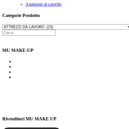
Aggiungi al carrello
Categorie Prodotto
MU MAKE-UP
Indirizzo: Via Uldarigo Masoni
91b, NAPOLI (NA) 80141
Cellulare: 3204030577
Email: botoletta@outlook.it
Rivenditori MU MAKE UP