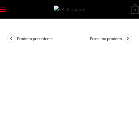
Salta
0
al
contenuto
Prodotto precedente
Prossimo prodotto