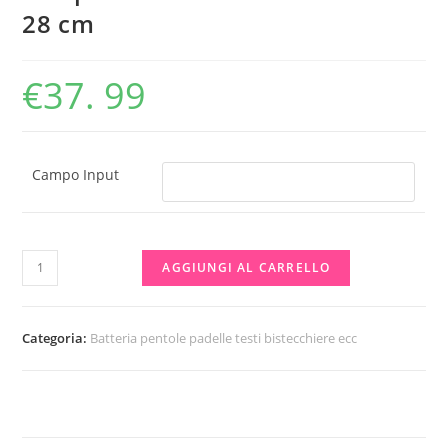
28 cm
€
37. 99
Campo Input
Tris
AGGIUNGI AL CARRELLO
padelle
antiaderenti
20-
Categoria:
Batteria pentole padelle testi bistecchiere ecc
24-
28
cm
quantità