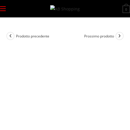
Salta
0
al
contenuto
Prodotto precedente
Prossimo prodotto