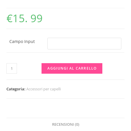
€
15. 99
Campo Input
STITCH
AGGIUNGI AL CARRELLO
ACCESSORIO
PER
CAPELLI
Categoria:
Accessori per capelli
quantità
RECENSIONI (0)