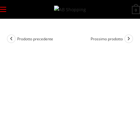
Salta
0
al
contenuto
Prodotto precedente
Prossimo prodotto