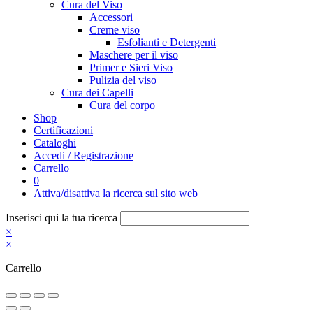
Cura del Viso
Accessori
Creme viso
Esfolianti e Detergenti
Maschere per il viso
Primer e Sieri Viso
Pulizia del viso
Cura dei Capelli
Cura del corpo
Shop
Certificazioni
Cataloghi
Accedi / Registrazione
Carrello
0
Attiva/disattiva la ricerca sul sito web
Inserisci qui la tua ricerca
×
×
Carrello