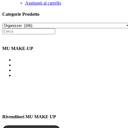
Aggiungi al carrello
Categorie Prodotto
MU MAKE-UP
Indirizzo: Via Uldarigo Masoni
91b, NAPOLI (NA) 80141
Cellulare: 3204030577
Email: botoletta@outlook.it
Rivenditori MU MAKE UP