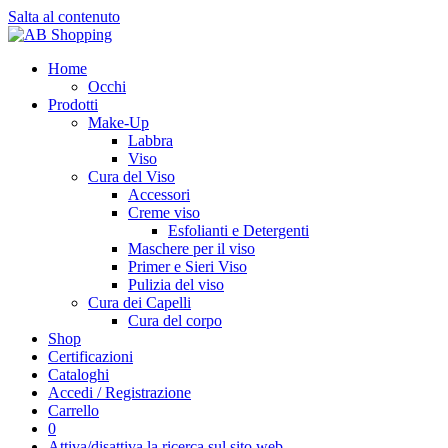
Salta al contenuto
Home
Occhi
Prodotti
Make-Up
Labbra
Viso
Cura del Viso
Accessori
Creme viso
Esfolianti e Detergenti
Maschere per il viso
Primer e Sieri Viso
Pulizia del viso
Cura dei Capelli
Cura del corpo
Shop
Certificazioni
Cataloghi
Accedi / Registrazione
Carrello
0
Attiva/disattiva la ricerca sul sito web