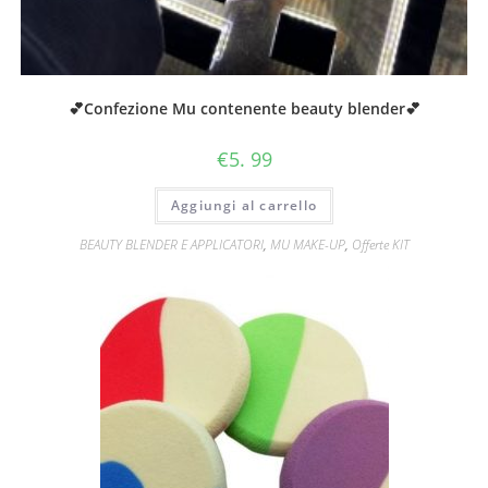
💕Confezione Mu contenente beauty blender💕
€
5. 99
Aggiungi al carrello
BEAUTY BLENDER E APPLICATORI
,
MU MAKE-UP
,
Offerte KIT