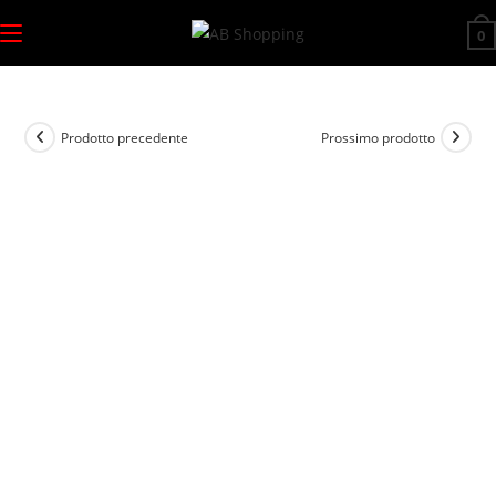
Salta
0
al
contenuto
Prodotto precedente
Prossimo prodotto