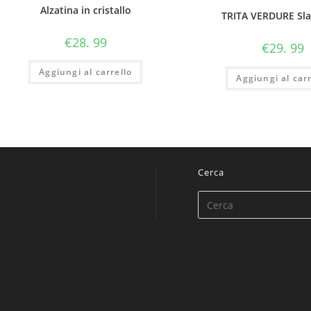
Alzatina in cristallo
TRITA VERDURE Sl
€
28. 99
€
29. 99
Aggiungi al carrello
Aggiungi al carr
Cerca