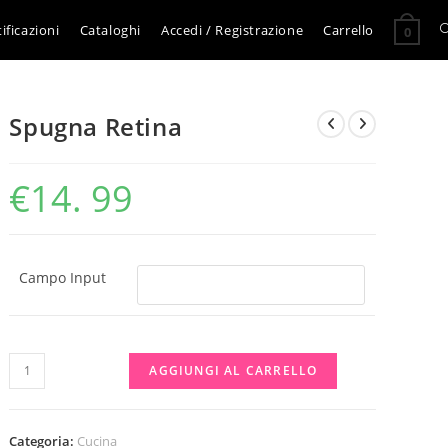
A
ificazioni
Cataloghi
Accedi / Registrazione
Carrello
0
l
Spugna Retina
r
€
14. 99
s
s
Campo Input
Spugna
AGGIUNGI AL CARRELLO
Retina
quantità
Categoria:
Cucina