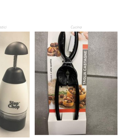
stici
Cucina