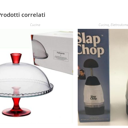
Prodotti correlati
Cucina
Cucina
,
Elettrodome