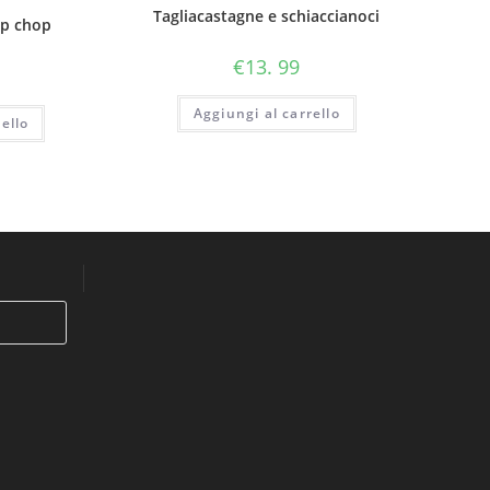
Tagliacastagne e schiaccianoci
ap chop
€
13. 99
Aggiungi al carrello
ello