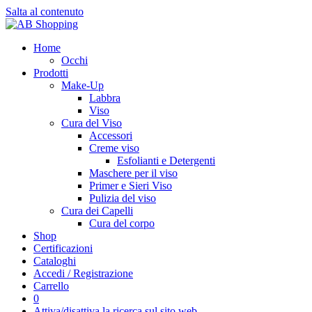
Salta al contenuto
Home
Occhi
Prodotti
Make-Up
Labbra
Viso
Cura del Viso
Accessori
Creme viso
Esfolianti e Detergenti
Maschere per il viso
Primer e Sieri Viso
Pulizia del viso
Cura dei Capelli
Cura del corpo
Shop
Certificazioni
Cataloghi
Accedi / Registrazione
Carrello
0
Attiva/disattiva la ricerca sul sito web