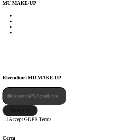
MU MAKE-UP
Indirizzo: Via Uldarigo Masoni
91b, NAPOLI (NA) 80141
Cellulare: 3204030577
Email: botoletta@outlook.it
Rivenditori MU MAKE UP
ISCRIVITI
Accept GDPR Terms
Cerca