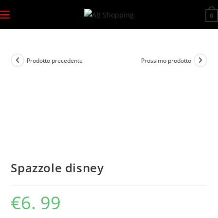
Salta
0
al
contenuto
Prodotto precedente
Prossimo prodotto
Spazzole disney
€
6. 99