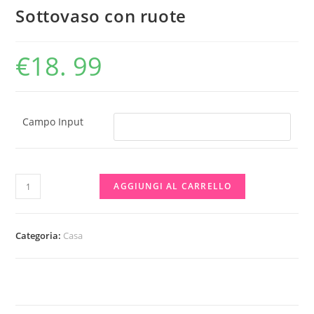
Sottovaso con ruote
€
18. 99
Campo Input
Sottovaso
AGGIUNGI AL CARRELLO
con
ruote
quantità
Categoria:
Casa