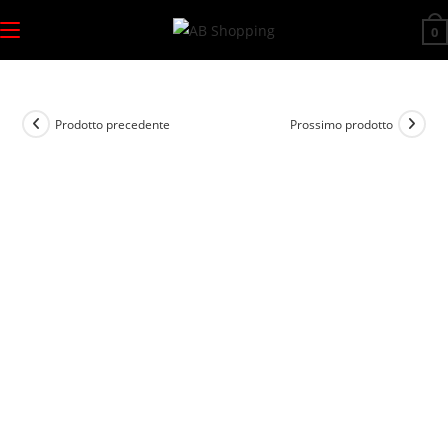
Salta
0
al
contenuto
Prodotto precedente
Prossimo prodotto