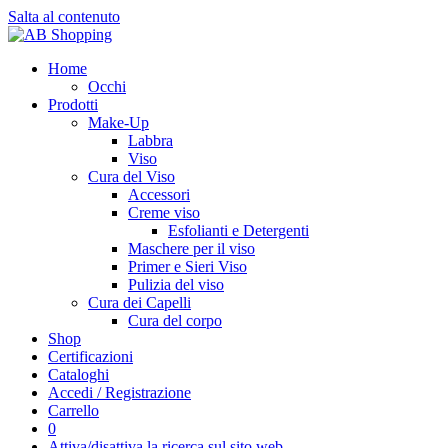
Salta al contenuto
Home
Occhi
Prodotti
Make-Up
Labbra
Viso
Cura del Viso
Accessori
Creme viso
Esfolianti e Detergenti
Maschere per il viso
Primer e Sieri Viso
Pulizia del viso
Cura dei Capelli
Cura del corpo
Shop
Certificazioni
Cataloghi
Accedi / Registrazione
Carrello
0
Attiva/disattiva la ricerca sul sito web