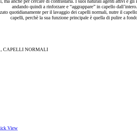
li, ma anche per cercare di contrastarla. I suoi naturali agenti attivi e gl
andando quindi a rinforzare e “aggrappare” in capello dall’intero
to quotidianamente per il lavaggio dei capelli normali, nutre il capello d
capelli, perchè la sua funzione principale è quella di pulire a fond
, CAPELLI NORMALI
ick View