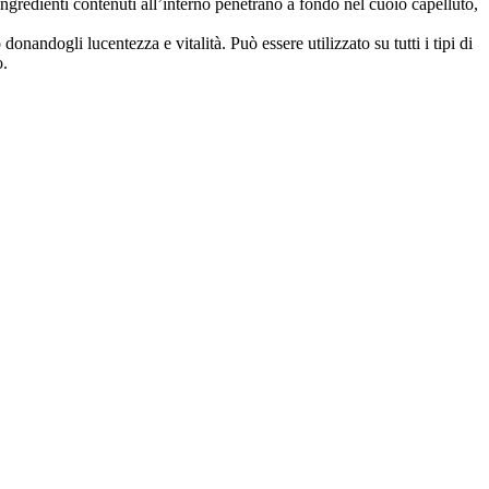
i ingredienti contenuti all’interno penetrano a fondo nel cuoio capelluto,
.
onandogli lucentezza e vitalità. Può essere utilizzato su tutti i tipi di
o.