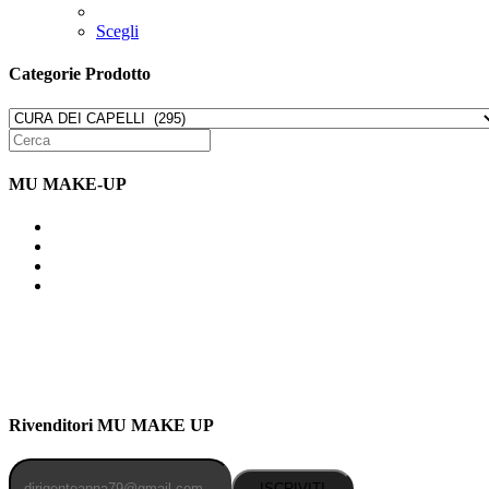
Scegli
Categorie Prodotto
MU MAKE-UP
Indirizzo: Via Uldarigo Masoni 91b, NAPOLI (NA) 80141
Cellulare: 3204030577
Email: botoletta@outlook.it
Rivenditori MU MAKE UP
ISCRIVITI