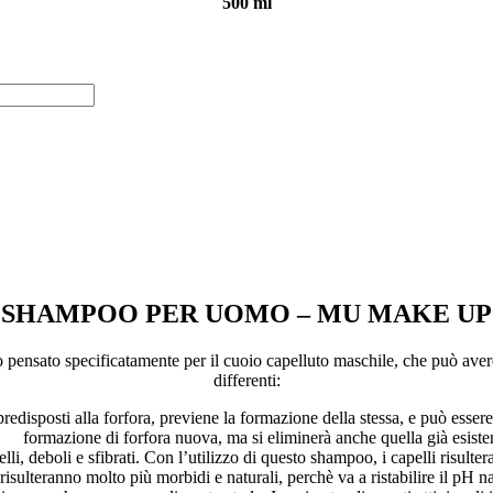
500 ml
SHAMPOO PER UOMO – MU MAKE UP
ecificatamente per il cuoio capelluto maschile, che può avere secre
differenti:
 predisposti alla forfora, previene la formazione della stessa, e può esse
formazione di forfora nuova, ma si eliminerà anche quella già esiste
elli, deboli e sfibrati. Con l’utilizzo di questo shampoo, i capelli risultera
risulteranno molto più morbidi e naturali, perchè va a ristabilire il pH na