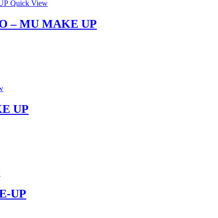
Quick View
O – MU MAKE UP
w
KE UP
w
E-UP