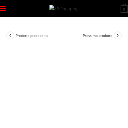
Salta
0
al
contenuto
Prodotto precedente
Prossimo prodotto