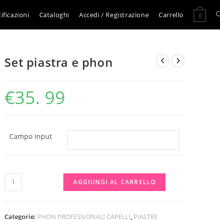
A
ificazioni
Cataloghi
Accedi / Registrazione
Carrello
0
l
Set piastra e phon
r
€
35. 99
s
s
Campo Input
Set
AGGIUNGI AL CARRELLO
piastra
e
phon
Categorie:
PHON PROFESSIONALI CAPELLI
,
PIASTRE