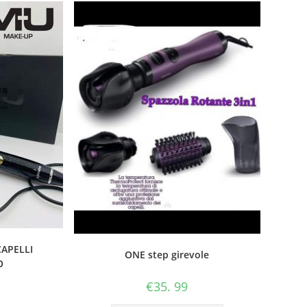
CAPELLI
ONE step girevole
O
€
35. 99