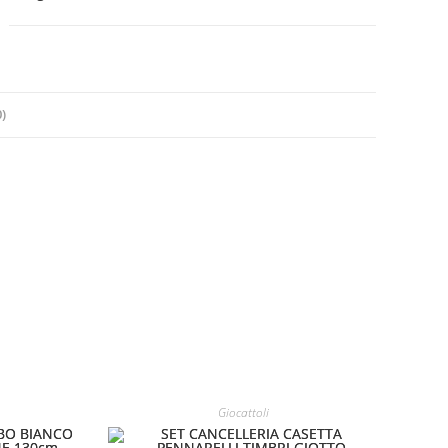
quantità
)
Giocattoli