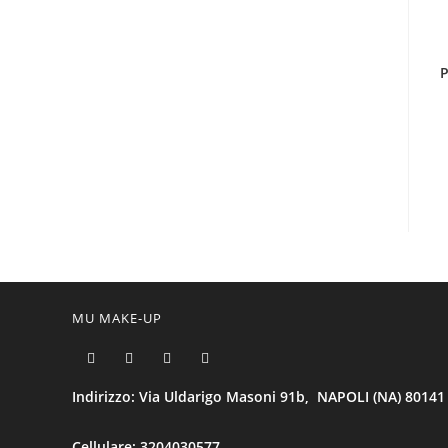
P
MU MAKE-UP
Indirizzo: Via Uldarigo Masoni 91b, NAPOLI (NA) 80141
Cellulare: 3204030577