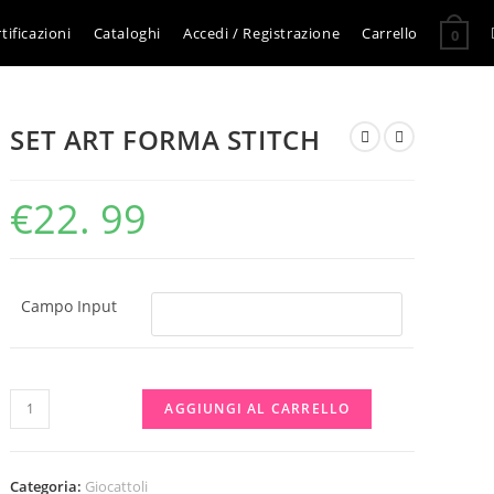
tificazioni
Cataloghi
Accedi / Registrazione
Carrello
0
SET ART FORMA STITCH
€
22. 99
Campo Input
SET
AGGIUNGI AL CARRELLO
ART
FORMA
STITCH
Categoria:
Giocattoli