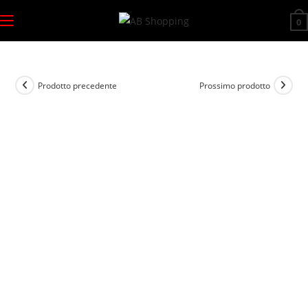
Salta
0
al
contenuto
Prodotto precedente
Prossimo prodotto