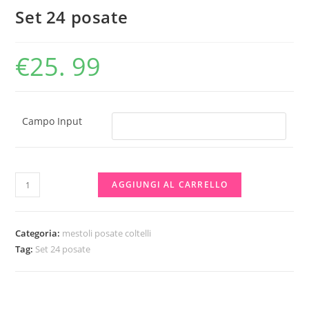
Set 24 posate
€
25. 99
Campo Input
Set
AGGIUNGI AL CARRELLO
24
posate
quantità
Categoria:
mestoli posate coltelli
Tag:
Set 24 posate