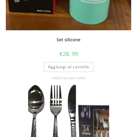
Set silicone
€
28. 99
Aggiungi al carrello
mestoli posate coltelli