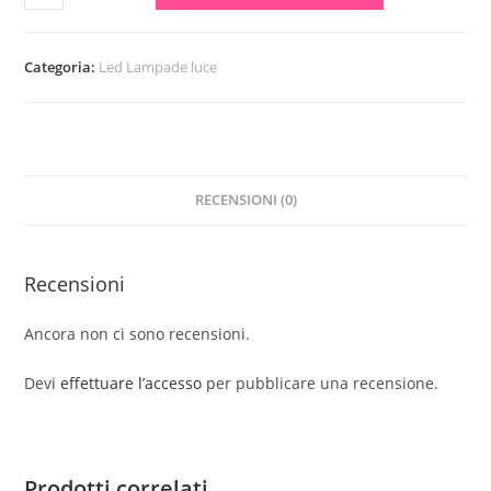
10pezzi
lampadine
solare
Categoria:
Led Lampade luce
quantità
RECENSIONI (0)
Recensioni
Ancora non ci sono recensioni.
Devi
effettuare l’accesso
per pubblicare una recensione.
Prodotti correlati