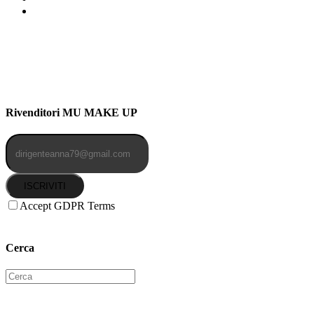
Indirizzo: Via Uldarigo Masoni
91b, NAPOLI (NA) 80141
Cellulare: 3204030577
Email: botoletta@outlook.it
Rivenditori MU MAKE UP
ISCRIVITI
Accept GDPR Terms
Cerca