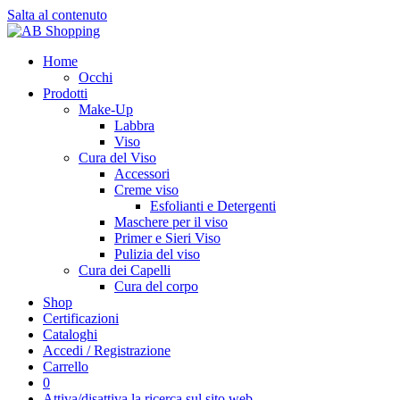
Salta al contenuto
Home
Occhi
Prodotti
Make-Up
Labbra
Viso
Cura del Viso
Accessori
Creme viso
Esfolianti e Detergenti
Maschere per il viso
Primer e Sieri Viso
Pulizia del viso
Cura dei Capelli
Cura del corpo
Shop
Certificazioni
Cataloghi
Accedi / Registrazione
Carrello
0
Attiva/disattiva la ricerca sul sito web