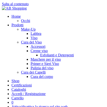
Salta al contenuto
Home
Occhi
Prodotti
Make-Up
Labbra
Viso
Cura del Viso
Accessori
Creme viso
Esfolianti e Detergenti
Maschere per il viso
Primer e Sieri Viso
Pulizia del viso
Cura dei Capelli
Cura del corpo
Shop
Certificazioni
Cataloghi
Accedi / Registrazione
Carrello
0
Attiva/disattiva la ricerca sul sito web