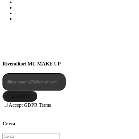
Indirizzo: Via Uldarigo Masoni
91b, NAPOLI (NA) 80141
Cellulare: 3204030577
Email: botoletta@outlook.it
Rivenditori MU MAKE UP
ISCRIVITI
Accept GDPR Terms
Cerca